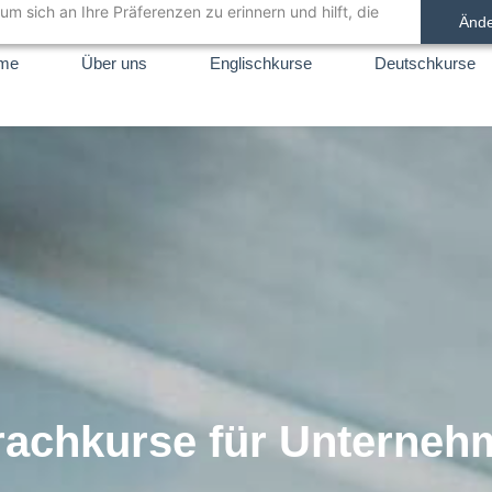
um sich an Ihre Präferenzen zu erinnern und hilft, die
Änd
me
Über uns
Englischkurse
Deutschkurse
rachkurse für Unterneh